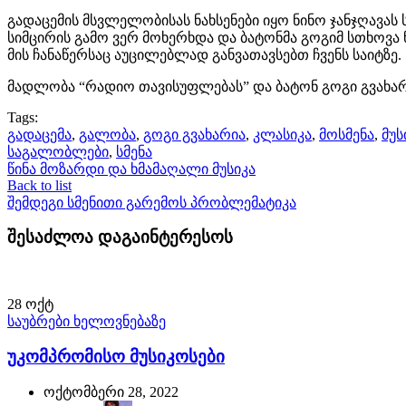
გადაცემის მსვლელობისას ნახსენები იყო ნინო ჯანჯღავას 
სიმცირის გამო ვერ მოხერხდა და ბატონმა გოგიმ სთხოვა ნ
მის ჩანაწერსაც აუცილებლად განვათავსებთ ჩვენს საიტზე.
მადლობა “რადიო თავისუფლებას” და ბატონ გოგი გვახარ
Tags:
გადაცემა
,
გალობა
,
გოგი გვახარია
,
კლასიკა
,
მოსმენა
,
მუს
საგალობლები
,
სმენა
წინა
მოზარდი და ხმამაღალი მუსიკა
Back to list
შემდეგი
სმენითი გარემოს პრობლემატიკა
შესაძლოა დაგაინტერესოს
28
ოქტ
საუბრები ხელოვნებაზე
უკომპრომისო მუსიკოსები
ოქტომბერი 28, 2022