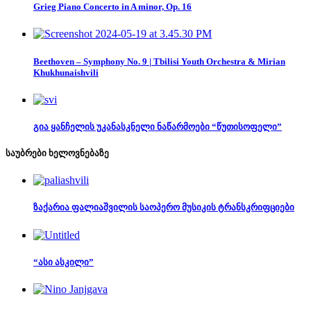
Grieg Piano Concerto in A minor, Op. 16
Beethoven – Symphony No. 9 | Tbilisi Youth Orchestra & Mirian
Khukhunaishvili
გია ყანჩელის უკანასკნელი ნაწარმოები “წუთისოფელი”
საუბრები ხელოვნებაზე
ზაქარია ფალიაშვილის საოპერო მუსიკის ტრანსკრიფციები
“ასი ასკილი”