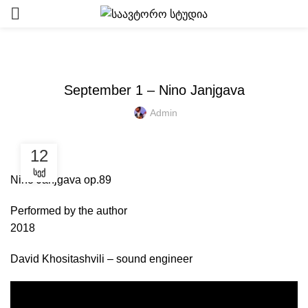
ᲩᲕᲔᲜᲘ ᲩᲐᲜᲐᲬᲔᲠᲔᲑᲘ
September 1 – Nino Janjgava
Admin
12
ᲡᲔᲥ
Nino Janjgava op.89
Performed by the author
2018
David Khositashvili – sound engineer