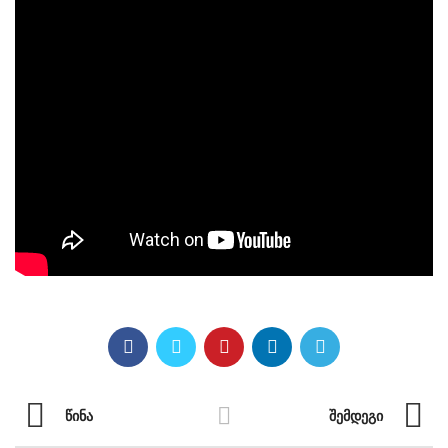
ᲬᲘᲜᲐ
ᲨᲔᲛᲓᲔᲒᲘ