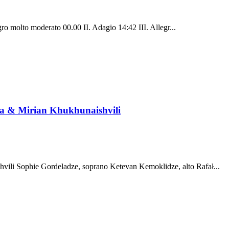
o molto moderato 00.00 II. Adagio 14:42 III. Allegr...
ra & Mirian Khukhunaishvili
vili Sophie Gordeladze, soprano Ketevan Kemoklidze, alto Rafał...