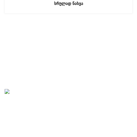
ᲡᲠᲣᲚᲐᲓ ᲜᲐᲮᲕᲐ
ნავიგაცია
ჩვენი ჩანაწერები
საუბრები ხელოვნებაზე
„საავტორო სტუდია“ აკადემიური და ხალხური მუსიკის
პროპაგანდას ემსახურება. სტუდიაში იწერება და
გამოიცემა აუდიო, სანოტო, სამეცნიერო, ტექნიკური,
საგანმანათლებლო და მხატვრული ლიტერატურა.