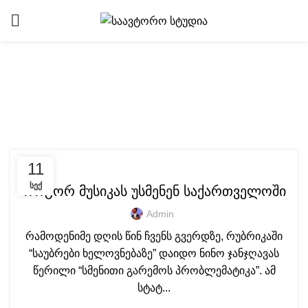
Tag Archives:
საგალობლები
ᲡᲐᲣᲑᲠᲔᲑᲘ ᲮᲔᲚᲝᲕᲜᲔᲑᲐᲖᲔ
11
ᲡᲔᲥ
როგორ მუსიკას უსმენენ საქართველოში
Admin
რამოდენიმე დღის წინ ჩვენს გვერდზე, რუბრიკაში
“საუბრები ხელოვნებაზე” დაიდო ნინო ჯანჯღავას
წერილი “სმენითი გარემოს პრობლემატიკა”. ამ
სტატ...