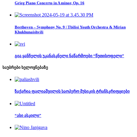
Grieg Piano Concerto in A minor, Op. 16
Beethoven – Symphony No. 9 | Tbilisi Youth Orchestra & Mirian
Khukhunaishvili
გია ყანჩელის უკანასკნელი ნაწარმოები “წუთისოფელი”
საუბრები ხელოვნებაზე
ზაქარია ფალიაშვილის საოპერო მუსიკის ტრანსკრიფციები
“ასი ასკილი”