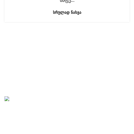
საფუ...
ᲡᲠᲣᲚᲐᲓ ᲜᲐᲮᲕᲐ
ნავიგაცია
ჩვენი ჩანაწერები
საუბრები ხელოვნებაზე
„საავტორო სტუდია“ აკადემიური და ხალხური მუსიკის
პროპაგანდას ემსახურება. სტუდიაში იწერება და
გამოიცემა აუდიო, სანოტო, სამეცნიერო, ტექნიკური,