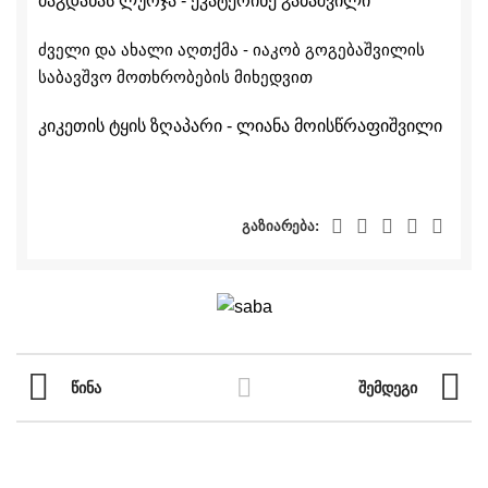
მაგდანას ლურჯა
- ეკატერინე გაბაშვილი
ძველი და ახალი აღთქმა
- იაკობ გოგებაშვილის
საბავშვო მოთხრობების მიხედვით
კიკეთის ტყის ზღაპარი
- ლიანა მოისწრაფიშვილი
გაზიარება:
ᲬᲘᲜᲐ
ᲨᲔᲛᲓᲔᲒᲘ
ნავიგაცია