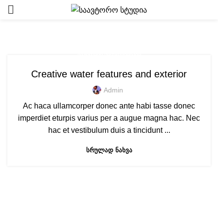
Tag Archives: Furniture
ᲡᲐᲣᲑᲠᲔᲑᲘ ᲮᲔᲚᲝᲕᲜᲔᲑᲐᲖᲔ
Creative water features and exterior
Admin
Ac haca ullamcorper donec ante habi tasse donec
imperdiet eturpis varius per a augue magna hac. Nec
hac et vestibulum duis a tincidunt ...
ᲡᲠᲣᲚᲐᲓ ᲜᲐᲮᲕᲐ