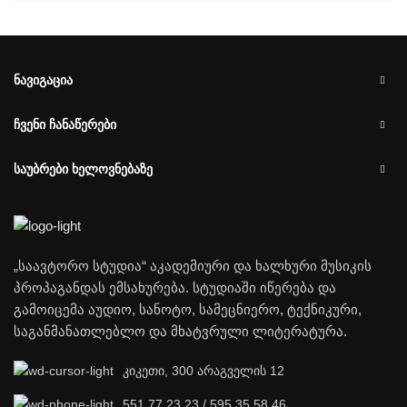
ᲜᲐᲕᲘᲒᲐᲪᲘᲐ
ᲩᲕᲔᲜᲘ ᲩᲐᲜᲐᲬᲔᲠᲔᲑᲘ
ᲡᲐᲣᲑᲠᲔᲑᲘ ᲮᲔᲚᲝᲕᲜᲔᲑᲐᲖᲔ
„საავტორო სტუდია“ აკადემიური და ხალხური მუსიკის
პროპაგანდას ემსახურება. სტუდიაში იწერება და
გამოიცემა აუდიო, სანოტო, სამეცნიერო, ტექნიკური,
საგანმანათლებლო და მხატვრული ლიტერატურა.
კიკეთი, 300 არაგველის 12
551 77 23 23 / 595 35 58 46