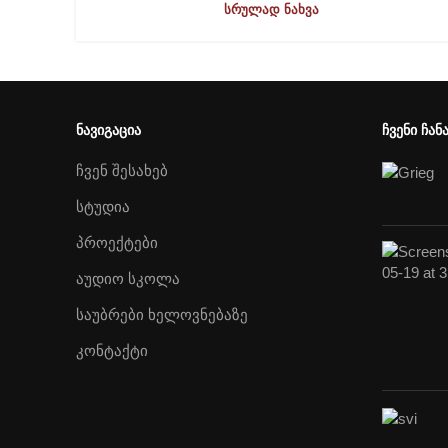
ᲡᲠᲣᲚᲐᲓ ᲜᲐᲮᲕᲐ
ᲜᲐᲕᲘᲒᲐᲪᲘᲐ
ᲩᲕᲔᲜᲘ ᲩᲐᲜ
ჩვენ შესახებ
სტუდია
პროექტები
აუდიო სკოლა
საუბრები ხელოვნებაზე
კონტაქტი