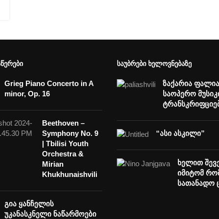
ᲐᲬᲔᲠᲔᲑᲘ
ᲡᲐᲣᲑᲠᲔᲑᲘ ᲮᲔᲚᲝᲕᲜᲔᲑᲐᲖᲔ
Grieg Piano Concerto in A
ზაქარია ფალი
minor, Op. 16
საოპერო მუსიკ
ტრანსკრიფციე
Beethoven –
Symphony No. 9
“ასი ასკილი”
| Tbilisi Youth
Orchestra &
ხელით შევე
Mirian
იმიტომ რო
Khukhunaishvili
სათანადო 
გია ყანჩელის
უკანასკნელი ნაწარმოები