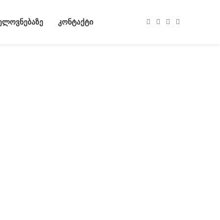
ᲮᲔᲚᲝᲕᲜᲔᲑᲐᲖᲔ
ᲙᲝᲜᲢᲐᲥᲢᲘ