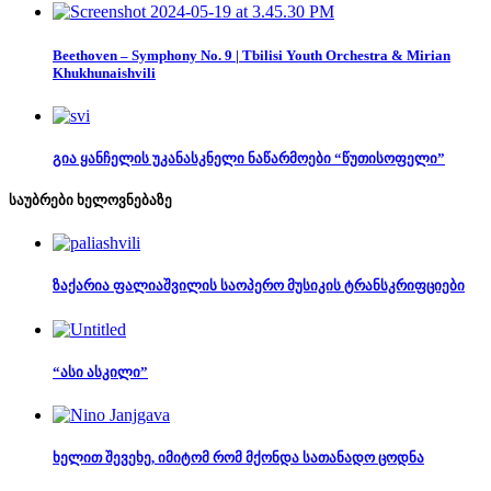
Beethoven – Symphony No. 9 | Tbilisi Youth Orchestra & Mirian
Khukhunaishvili
გია ყანჩელის უკანასკნელი ნაწარმოები “წუთისოფელი”
საუბრები ხელოვნებაზე
ზაქარია ფალიაშვილის საოპერო მუსიკის ტრანსკრიფციები
“ასი ასკილი”
ხელით შევეხე, იმიტომ რომ მქონდა სათანადო ცოდნა