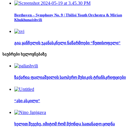
Beethoven – Symphony No. 9 | Tbilisi Youth Orchestra & Mirian
Khukhunaishvili
გია ყანჩელის უკანასკნელი ნაწარმოები “წუთისოფელი”
საუბრები ხელოვნებაზე
ზაქარია ფალიაშვილის საოპერო მუსიკის ტრანსკრიფციები
“ასი ასკილი”
ხელით შევეხე, იმიტომ რომ მქონდა სათანადო ცოდნა