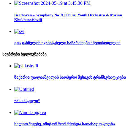
Beethoven – Symphony No. 9 | Tbilisi Youth Orchestra & Mirian
Khukhunaishvili
გია ყანჩელის უკანასკნელი ნაწარმოები “წუთისოფელი”
საუბრები ხელოვნებაზე
ზაქარია ფალიაშვილის საოპერო მუსიკის ტრანსკრიფციები
“ასი ასკილი”
ხელით შევეხე, იმიტომ რომ მქონდა სათანადო ცოდნა