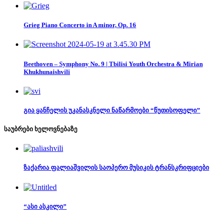
Grieg Piano Concerto in A minor, Op. 16
Beethoven – Symphony No. 9 | Tbilisi Youth Orchestra & Mirian
Khukhunaishvili
გია ყანჩელის უკანასკნელი ნაწარმოები “წუთისოფელი”
საუბრები ხელოვნებაზე
ზაქარია ფალიაშვილის საოპერო მუსიკის ტრანსკრიფციები
“ასი ასკილი”