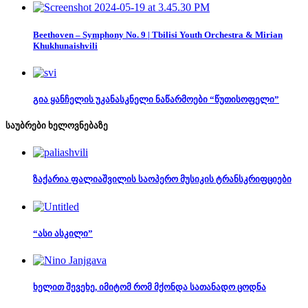
Beethoven – Symphony No. 9 | Tbilisi Youth Orchestra & Mirian
Khukhunaishvili
გია ყანჩელის უკანასკნელი ნაწარმოები “წუთისოფელი”
საუბრები ხელოვნებაზე
ზაქარია ფალიაშვილის საოპერო მუსიკის ტრანსკრიფციები
“ასი ასკილი”
ხელით შევეხე, იმიტომ რომ მქონდა სათანადო ცოდნა