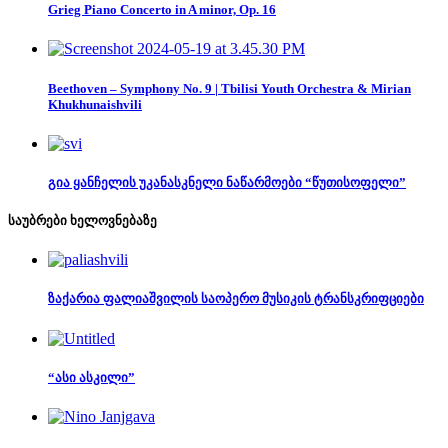
Grieg Piano Concerto in A minor, Op. 16
Beethoven – Symphony No. 9 | Tbilisi Youth Orchestra & Mirian
Khukhunaishvili
გია ყანჩელის უკანასკნელი ნაწარმოები “წუთისოფელი”
საუბრები ხელოვნებაზე
ზაქარია ფალიაშვილის საოპერო მუსიკის ტრანსკრიფციები
“ასი ასკილი”