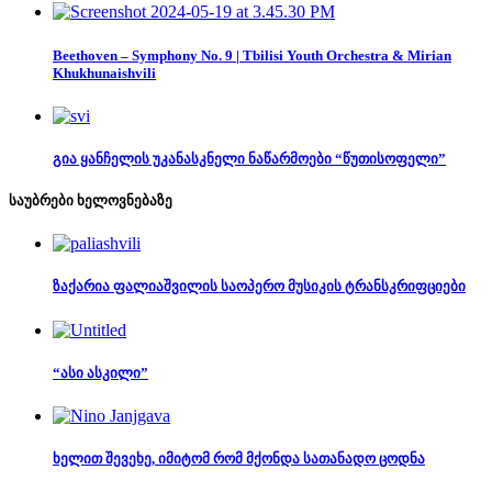
Beethoven – Symphony No. 9 | Tbilisi Youth Orchestra & Mirian
Khukhunaishvili
გია ყანჩელის უკანასკნელი ნაწარმოები “წუთისოფელი”
საუბრები ხელოვნებაზე
ზაქარია ფალიაშვილის საოპერო მუსიკის ტრანსკრიფციები
“ასი ასკილი”
ხელით შევეხე, იმიტომ რომ მქონდა სათანადო ცოდნა