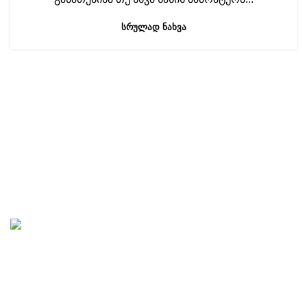
ᲡᲠᲣᲚᲐᲓ ᲜᲐᲮᲕᲐ
ნავიგაცია
ჩვენი ჩანაწერები
საუბრები ხელოვნებაზე
„საავტორო სტუდია“ აკადემიური და ხალხური მუსიკის
პროპაგანდას ემსახურება. სტუდიაში იწერება და
გამოიცემა აუდიო, სანოტო, სამეცნიერო, ტექნიკური,