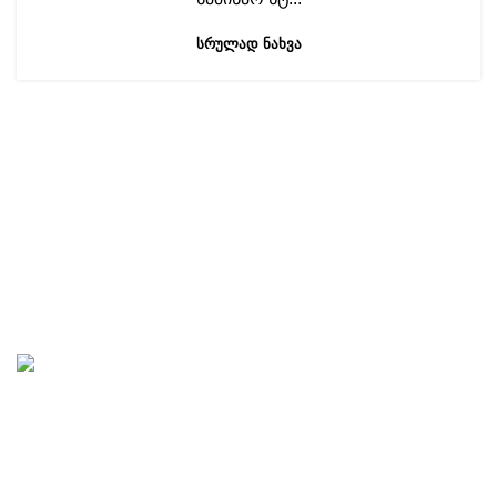
ᲡᲠᲣᲚᲐᲓ ᲜᲐᲮᲕᲐ
ნავიგაცია
ჩვენი ჩანაწერები
საუბრები ხელოვნებაზე
„საავტორო სტუდია“ აკადემიური და ხალხური მუსიკის
პროპაგანდას ემსახურება. სტუდიაში იწერება და
გამოიცემა აუდიო, სანოტო, სამეცნიერო, ტექნიკური,