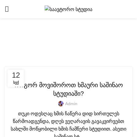
Tag Archives: საშინაო
სტუდია
ᲐᲣᲓᲘᲝ ᲡᲙᲝᲚᲐ
12
ᲡᲔᲥ
როგორ მოვიშოროთ ხმაური საშინაო
სტუდიაში?
Admin
თუკი ოდესღაც ხმის ჩაწერა დიდ სირთულეს
წარმოადგენდა, დღეს ვეღარავის გავაკვირვებთ
სახლში მოწყობილი ხმის ჩამწერი სტუდიით. ასეთი
საშინაო სტ...