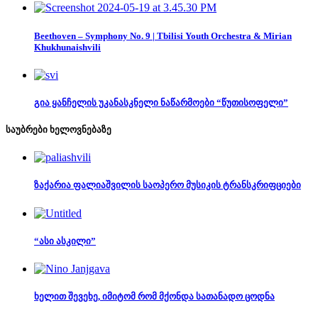
Beethoven – Symphony No. 9 | Tbilisi Youth Orchestra & Mirian
Khukhunaishvili
გია ყანჩელის უკანასკნელი ნაწარმოები “წუთისოფელი”
საუბრები ხელოვნებაზე
ზაქარია ფალიაშვილის საოპერო მუსიკის ტრანსკრიფციები
“ასი ასკილი”
ხელით შევეხე, იმიტომ რომ მქონდა სათანადო ცოდნა