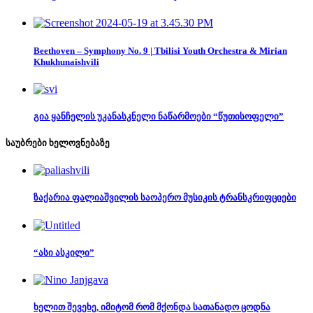
Beethoven – Symphony No. 9 | Tbilisi Youth Orchestra & Mirian
Khukhunaishvili
გია ყანჩელის უკანასკნელი ნაწარმოები “წუთისოფელი”
საუბრები ხელოვნებაზე
ზაქარია ფალიაშვილის საოპერო მუსიკის ტრანსკრიფციები
“ასი ასკილი”
ხელით შევეხე, იმიტომ რომ მქონდა სათანადო ცოდნა