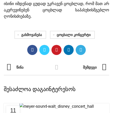
ისინი იმდენად ცუდად უკრავენ ცოცხლად, რომ მათ არ
აკვრევინებენ ცოცხლად საპასუხისმგებლო
ღონისძიებაზე.
Გახმოვანება
Ცოცხალი Კონცერტი
ᲬᲘᲜᲐ
ᲨᲔᲛᲓᲔᲒᲘ
ᲨᲔᲡᲐᲫᲚᲝᲐ ᲓᲐᲒᲐᲘᲜᲢᲔᲠᲔᲡᲝᲡ
11
ᲡᲐᲣᲑᲠᲔᲑᲘ ᲮᲔᲚᲝᲕᲜᲔᲑᲐᲖᲔ