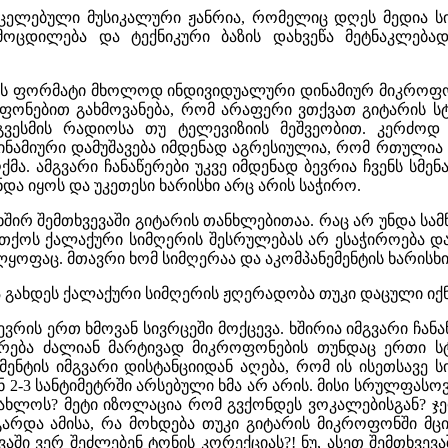
ელებული მუსიკალური ჟანრია, რომელიც დღეს მედია სივ
მოცდილება და ტექნიკური ბაზის დახვეწა მეტნაკლებად
ების ფორმატი მხოლოდ ინდივიდუალური დინამიურ მიკროფონ
ნებით გახმოვანება, რომ არაფერი ვთქვათ გიტარის სტე
 გვესმის რადიოსა თუ ტელევიზიის მეშვეობით. კერძოდ
ამიური დამუშავება იმდენად აგრესიულია, რომ რთულია 
ა. ამგვარი ჩანაწერები უკვე იმდენად ბევრია ჩვენს სმ
და იყოს და უკეთესი ხარისხი არც არის საჭირო.
შირ შემთხვევაში გიტარის თანხლებითაა. რაც არ უნდა ს
ითქოს ქალაქური სიმღერის შესრულებას არ ესაჭიროება 
ყოფაც. მთავრი ხომ სიმღერაა და აკომპანემენტის ხარისხი
 გახდეს ქალაქური სიმღერის ჟღერადობა თუკი დაცული იქნე
ვრის ერთ ხმოვან სივრცეში მოქცევა. ხშირია იმგვარი ჩან
წორება ძალიან მარტივად მიკროფონების თუნდაც ერთი ს
უმენტის იმგვარი დისტანციიდან აღება, რომ ის ისეთსავ
ნ 2-3 სანტიმეტრში არსებული ხმა არ არის. მისი სრულფას
ახლოს? მეტი იზოლაცია რომ გვქონდეს ვოკალებისგან? ჯე
და ამისა, რა მოხდება თუკი გიტარის მიკროფონში მცი
ევაში ვერ შეძლებენ ტონის კორექციას?! ნუ, ასეთ შემთხვ