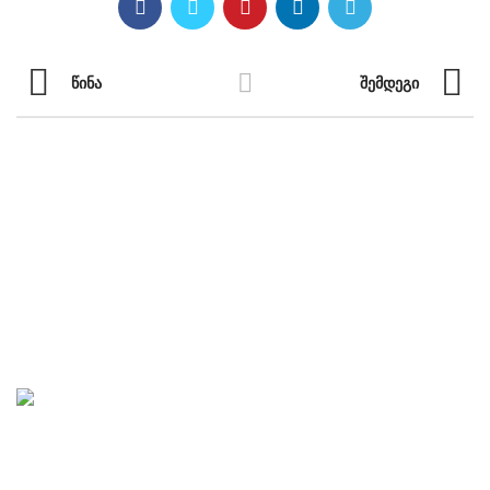
ᲬᲘᲜᲐ
ᲨᲔᲛᲓᲔᲒᲘ
ნავიგაცია
ჩვენი ჩანაწერები
საუბრები ხელოვნებაზე
„საავტორო სტუდია“ აკადემიური და ხალხური მუსიკის
პროპაგანდას ემსახურება. სტუდიაში იწერება და