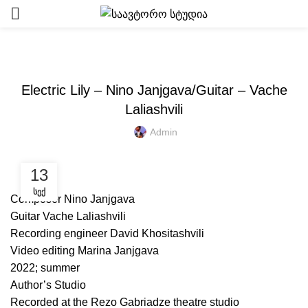
ᲩᲕᲔᲜᲘ ᲩᲐᲜᲐᲬᲔᲠᲔᲑᲘ
Electric Lily – Nino Janjgava/Guitar – Vache
Laliashvili
Admin
13
ᲡᲔᲥ
Composer Nino Janjgava
Guitar Vache Laliashvili
Recording engineer David Khositashvili
Video editing Marina Janjgava
2022; summer
Author’s Studio
Recorded at the Rezo Gabriadze theatre studio