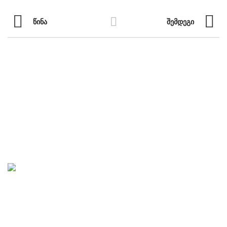
ᲬᲘᲜᲐ
ᲨᲔᲛᲓᲔᲒᲘ
ნავიგაცია
ჩვენი ჩანაწერები
საუბრები ხელოვნებაზე
„საავტორო სტუდია“ აკადემიური და ხალხური მუსიკის
პროპაგანდას ემსახურება. სტუდიაში იწერება და
გამოიცემა აუდიო, სანოტო, სამეცნიერო, ტექნიკური,